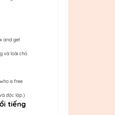
x and get 
 và loài chó 
who is free 
và độc lập.)
ổi tiếng