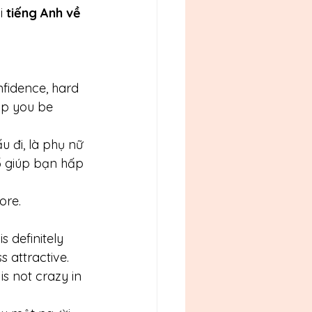
i
 tiếng Anh về 
fidence, hard 
lp you be 
 đi, là phụ nữ 
tố giúp bạn hấp 
ore.
 definitely 
 attractive. 
s not crazy in 