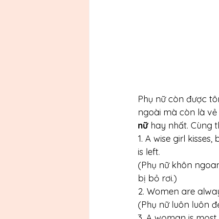
Phụ nữ còn được tôn
ngoài mà còn là vẻ 
nữ 
hay nhất. Cùng 
1. A wise girl kisses
is left.
(Phụ nữ khôn ngoan
bị bỏ rơi.)
2. Women are always
(Phụ nữ luôn luôn đ
3. A woman is most 