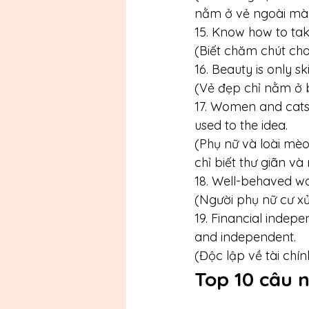
nằm ở vẻ ngoài mà 
15. Know how to tak
(Biết chăm chút cho 
16. Beauty is only s
(Vẻ đẹp chỉ nằm ở 
17. Women and cats 
used to the idea. 
(Phụ nữ và loài mèo
chỉ biết thư giãn và
18. Well-behaved w
(Người phụ nữ cư xử
19. Financial indepe
and independent.
(Độc lập về tài chín
Top 10 câu n