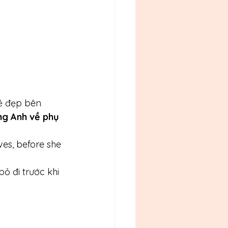
ẻ đẹp bên 
ng Anh về phụ 
aves, before she 
 đi trước khi 