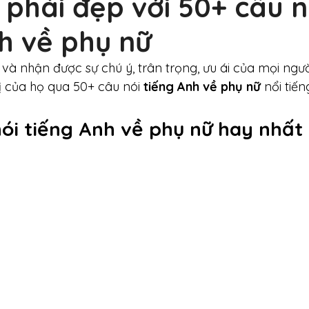
 phái đẹp với 50+ câu n
h về phụ nữ
t và nhận được sự chú ý, trân trọng, ưu ái của mọi ngư
rị của họ qua 50+ câu nói 
tiếng Anh về phụ nữ
 nổi tiế
ói tiếng Anh về phụ nữ hay nhất 