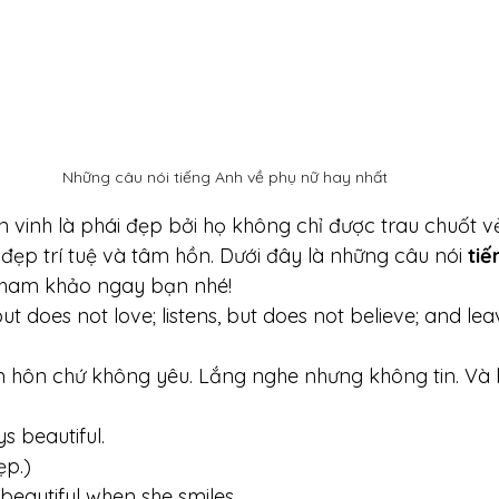
Những câu nói tiếng Anh về phụ nữ hay nhất 
 vinh là phái đẹp bởi họ không chỉ được trau chuốt v
đẹp trí tuệ và tâm hồn. Dưới đây là những câu nói 
tiế
tham khảo ngay bạn nhé!
, but does not love; listens, but does not believe; and le
 hôn chứ không yêu. Lắng nghe nhưng không tin. Và bỏ
 beautiful. 
ẹp.)
beautiful when she smiles. 