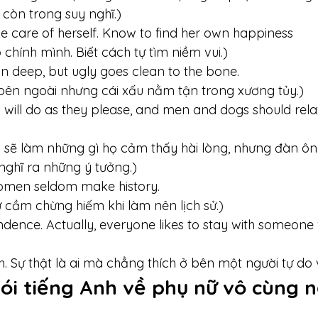
còn trong suy nghĩ.)
e care of herself. Know to find her own happiness
chính mình. Biết cách tự tìm niềm vui.)
kin deep, but ugly goes clean to the bone. 
bên ngoài nhưng cái xấu nằm tận trong xương tủy.)
will do as they please, and men and dogs should rela
 sẽ làm những gì họ cảm thấy hài lòng, nhưng đàn ông
 nghĩ ra những ý tưởng.)
omen seldom make history. 
 cầm chừng hiếm khi làm nên lịch sử.)
ndence. Actually, everyone likes to stay with someone 
h. Sự thật là ai mà chẳng thích ở bên một người tự do 
ói tiếng Anh về phụ nữ vô cùng n