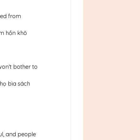
hed from 
m hồn khô 
won’t bother to 
họ bìa sách 
ul, and people 