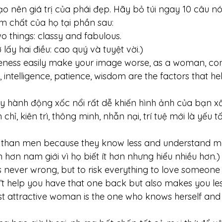
ạo nên giá trị của phái đẹp. Hãy bỏ túi ngay 10 câu nó
m chất của họ tại phần sau: 
wo things: classy and fabulous. 
lấy hai điều: cao quý và tuyệt vời.)
iveness easily make your image worse, as a woman, con
intelligence, patience, wisdom are the factors that he
y hành động xốc nổi rất dễ khiến hình ảnh của bạn xấu
 chỉ, kiên trì, thông minh, nhẫn nại, trí tuệ mới là yếu 
 than men because they know less and understand m
hơn nam giới vì họ biết ít hơn nhưng hiểu nhiều hơn.)
s never wrong, but to risk everything to love someone is
n’t help you have that one back but also makes you less
attractive woman is the one who knows herself and i