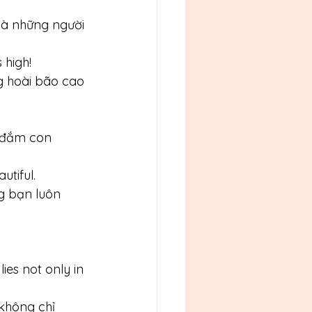
và những người 
 high!
g hoài bão cao 
y đắm con 
tiful. 
g bạn luôn 
es not only in 
không chỉ 