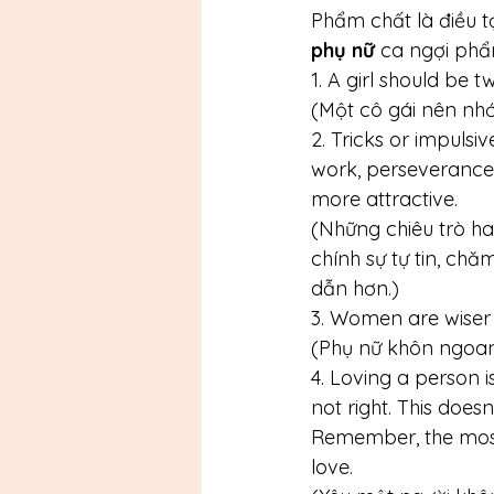
Phẩm chất là điều t
phụ nữ
 ca ngợi phẩ
1. A girl should be t
(Một cô gái nên nhớ 
2. Tricks or impuls
work, perseverance, 
more attractive.
(Những chiêu trò ha
chính sự tự tin, chăm
dẫn hơn.)
3. Women are wiser
(Phụ nữ khôn ngoan 
4. Loving a person i
not right. This does
Remember, the most 
love.