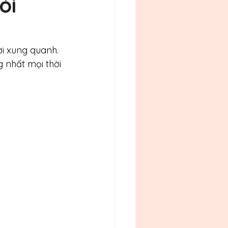
ói
ời xung quanh. 
ng nhất mọi thời 