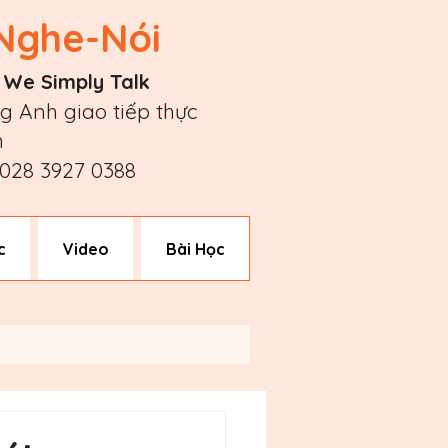
Nghe-Nói
| We Simply Talk
g Anh giao tiếp thực
n
/ 028 3927 0388
c
Video
Bài Học