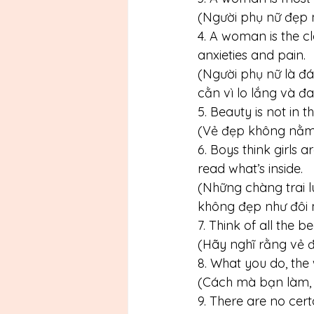
(Người phụ nữ đẹp nh
4. A woman is the cl
anxieties and pain.
(Người phụ nữ là 
cằn vì lo lắng và đ
5. Beauty is not in th
(Vẻ đẹp không nằm 
6. Boys think girls a
read what’s inside. 
(Những chàng trai l
không đẹp như đôi 
7. Think of all the b
(Hãy nghĩ rằng vẻ 
8. What you do, the
(Cách mà bạn làm, 
9. There are no cert