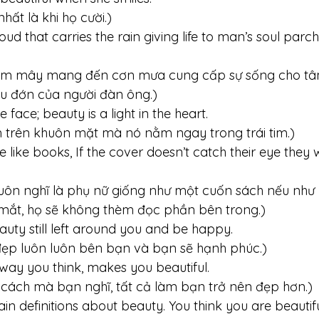
ất là khi họ cười.)
oud that carries the rain giving life to man’s soul parc
đám mây mang đến cơn mưa cung cấp sự sống cho tâ
au đớn của người đàn ông.)
e face; beauty is a light in the heart. 
trên khuôn mặt mà nó nằm ngay trong trái tim.)
re like books, If the cover doesn’t catch their eye they 
uôn nghĩ là phụ nữ giống như một cuốn sách nếu như 
mắt, họ sẽ không thèm đọc phần bên trong.)
eauty still left around you and be happy. 
đẹp luôn luôn bên bạn và bạn sẽ hạnh phúc.)
 way you think, makes you beautiful. 
cách mà bạn nghĩ, tất cả làm bạn trở nên đẹp hơn.)
ain definitions about beauty. You think you are beautif