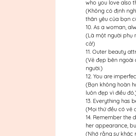
who you love also thi
(Không có định ngh
thân yêu của bạn cũ
10. As a woman, al
(Là một người phụ 
cả!)
11. Outer beauty att
(Vẻ đẹp bên ngoài 
người.)
12. You are imperfec
(Bạn không hoàn hảo
luôn đẹp vì điều đó.
13. Everything has b
(Mọi thứ đều có vẻ 
14. Remember the di
her appearance, but
(Nhớ rằng sự khác n