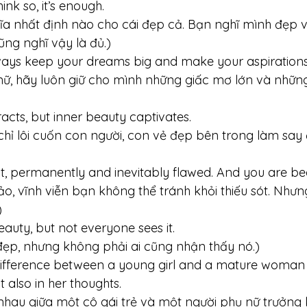
nk so, it’s enough. 
ĩa nhất định nào cho cái đẹp cả. Bạn nghĩ mình đẹp 
ng nghĩ vậy là đủ.)
ways keep your dreams big and make your aspirations
nữ, hãy luôn giữ cho mình những giấc mơ lớn và nhữn
racts, but inner beauty captivates. 
chỉ lôi cuốn con người, con vẻ đẹp bên trong làm sa
t, permanently and inevitably flawed. And you are beau
, vĩnh viễn bạn không thể tránh khỏi thiếu sót. Nhưn
)
eauty, but not everyone sees it. 
đẹp, nhưng không phải ai cũng nhận thấy nó.)
fference between a young girl and a mature woman li
 also in her thoughts.
hau giữa một cô gái trẻ và một người phụ nữ trưởng 