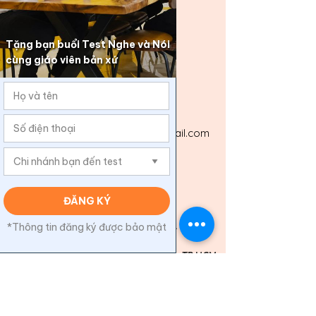
Tiếng Anh Nghe-Nói
Tel:
028.3927.0388
Hotline:
0906.680.616
Email:
tienganhnghenoi2013@gmail.com
Website:
tienganhnghenoi.vn
Hình thức thanh toán
CN1
: 468/20 Nguyễn Tri Phương, P. Vườn
Lài, TP.HCM
CN2
: 128 Điện Biên Phủ, P. Gia Định, TP.HCM
CN3
: 672A44 Phan Văn Trị, P. Gò Vấp,
TP.HCM