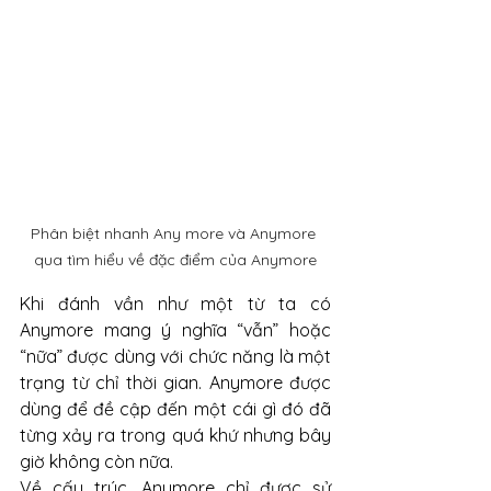
Phân biệt nhanh Any more và Anymore 
qua tìm hiểu về đặc điểm của Anymore
Khi đánh vần như một từ ta có 
Anymore mang ý nghĩa “vẫn” hoặc 
“nữa” được dùng với chức năng là một 
trạng từ chỉ thời gian. Anymore được 
dùng để đề cập đến một cái gì đó đã 
từng xảy ra trong quá khứ nhưng bây 
giờ không còn nữa. 
Về cấu trúc, Anymore chỉ được sử 