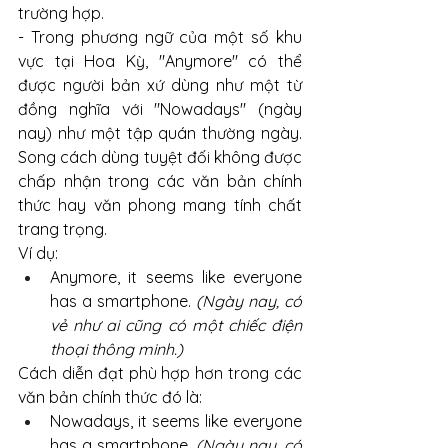
trường hợp. 
- Trong phương ngữ của một số khu 
vực tại Hoa Kỳ, "Anymore" có thể 
được người bản xứ dùng như một từ 
đồng nghĩa với "Nowadays" (ngày 
nay) như một tập quán thường ngày. 
Song cách dùng tuyệt đối không được 
chấp nhận trong các văn bản chính 
thức hay văn phong mang tính chất 
trang trọng.
Ví dụ:
Anymore, it seems like everyone 
has a smartphone. 
(Ngày nay, có 
vẻ như ai cũng có một chiếc điện 
thoại thông minh.)
Cách diễn đạt phù hợp hơn trong các 
văn bản chính thức đó là:
Nowadays, it seems like everyone 
has a smartphone. 
(Ngày nay, có 