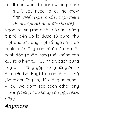
If you want to borrow any more 
stuff, you need to let me know 
first. 
(Nếu bạn muốn mượn thêm 
đồ gì thì phải báo trước cho tôi.)
Ngoài ra, Any more còn có cách dùng 
ít phổ biến đó là được sử dụng như 
một phó từ trong một số ngữ cảnh có 
nghĩa là “không còn nữa” diễn tả một 
hành động hoặc trạng thái không còn 
xảy ra ở hiện tại. Tuy nhiên, cách dùng 
này chỉ thường gặp trong tiếng Anh - 
Anh (British English) còn Anh - Mỹ 
(American English) thì không áp dụng. 
Ví dụ: We don't see each other any 
more. 
(Chúng tôi không còn gặp nhau 
nữa.)
Anymore