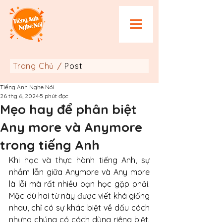
Trang Chủ
Post
/
Tiếng Anh Nghe Nói
26 thg 6, 2024
5 phút đọc
Mẹo hay để phân biệt
Any more và Anymore
trong tiếng Anh
Khi học và thực hành tiếng Anh, sự 
nhầm lẫn giữa Anymore và Any more 
là lỗi mà rất nhiều bạn học gặp phải. 
Mặc dù hai từ này được viết khá giống 
nhau, chỉ có sự khác biệt về dấu cách 
nhưng chúng có cách dùng riêng biệt. 