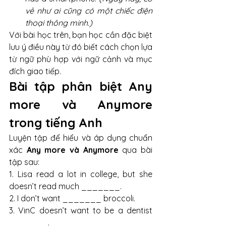
vẻ như ai cũng có một chiếc điện 
thoại thông minh.)
Với bài học trên, bạn học cần đặc biệt 
lưu ý điều này từ đó biết cách chọn lựa 
từ ngữ phù hợp với ngữ cảnh và mục 
đích giao tiếp.
Bài tập phân biệt Any 
more và Anymore 
trong tiếng Anh 
Luyện tập để hiểu và áp dụng chuẩn 
xác 
Any more và Anymore
 qua bài 
tập sau: 
1. Lisa read a lot in college, but she 
doesn’t read much _______.
2. I don’t want _______ broccoli.
3. VinC doesn’t want to be a dentist 
_______.