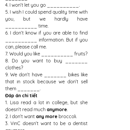
4. I won’t let you go __________.
5. I wish I could spend quality time with 
you, but we hardly have 
__________ time.
6. I don’t know if you are able to find 
__________ information. But if you 
can, please call me.
7. Would you like __________ fruits?
8. Do you want to buy _______ 
clothes?
9. We don’t have _______ bikes like 
that in stock because we don’t sell 
them _______.
Đáp án chi tiết 
1. Lisa read a lot in college, but she 
doesn’t read much 
anymore
.
2. I don’t want 
any more 
broccoli.
3. VinC doesn’t want to be a dentist 