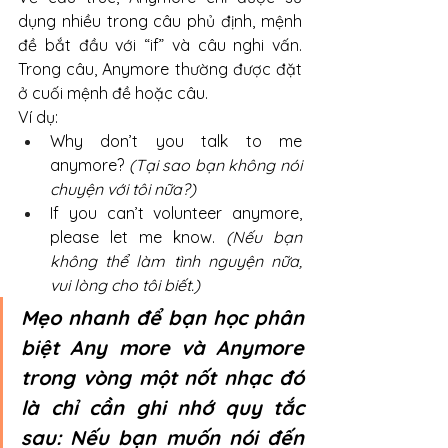
dụng nhiều trong câu phủ định, mệnh 
đề bắt đầu với “if” và câu nghi vấn. 
Trong câu, Anymore thường được đặt 
ở cuối mệnh đề hoặc câu.
Ví dụ: 
Why don’t you talk to me 
anymore?
 (Tại sao bạn không nói 
chuyện với tôi nữa?)
If you can’t volunteer anymore, 
please let me know. 
(Nếu bạn 
không thể làm tình nguyện nữa, 
vui lòng cho tôi biết.)
Mẹo nhanh để bạn học phân 
biệt Any more và Anymore 
trong vòng một nốt nhạc đó 
là chỉ cần ghi nhớ quy tắc 
sau: Nếu bạn muốn nói đến 