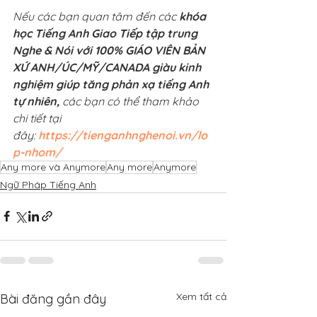
Nếu các bạn quan tâm đến các 
khóa 
học Tiếng Anh Giao Tiếp tập trung 
Nghe & Nói với 100% GIÁO VIÊN BẢN 
XỨ ANH/ÚC/MỸ/CANADA giàu kinh 
nghiệm giúp tăng phản xạ tiếng Anh 
tự nhiên, 
các bạn có thể tham khảo 
chi tiết tại 
đây: 
https://tienganhnghenoi.vn/lo
p-nhom/
Any more và Anymore
Any more
Anymore
Ngữ Pháp Tiếng Anh
Xem tất cả
Bài đăng gần đây