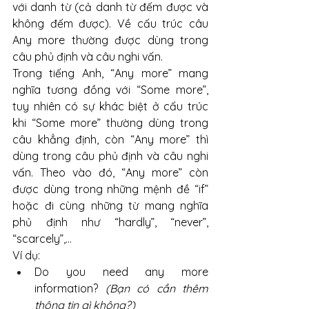
với danh từ (cả danh từ đếm được và 
không đếm được). Về cấu trúc câu 
Any more thường được dùng trong 
câu phủ định và câu nghi vấn. 
Trong tiếng Anh, “Any more” mang 
nghĩa tương đồng với “Some more”, 
tuy nhiên có sự khác biệt ở cấu trúc 
khi “Some more” thường dùng trong 
câu khẳng định, còn “Any more” thì 
dùng trong câu phủ định và câu nghi 
vấn. Theo vào đó, “Any more” còn 
được dùng trong những mệnh đề “if” 
hoặc đi cùng những từ mang nghĩa 
phủ định như “hardly”, “never”, 
“scarcely”,…
Ví dụ: 
Do you need any more 
information? 
(Bạn có cần thêm 
thông tin gì không?)