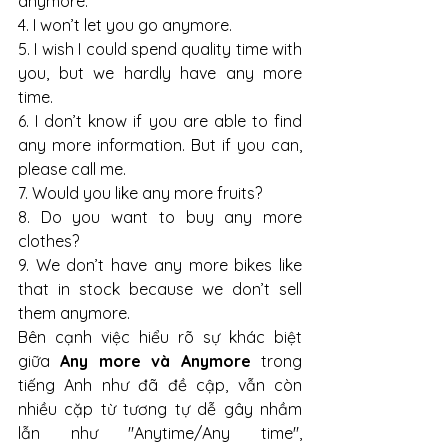
anymore.
4. I won’t let you go anymore.
5. I wish I could spend quality time with 
you, but we hardly have any more 
time.
6. I don’t know if you are able to find 
any more information. But if you can, 
please call me.
7. Would you like any more fruits?
8. Do you want to buy any more 
clothes?
9. We don’t have any more bikes like 
that in stock because we don’t sell 
them anymore.
Bên cạnh việc hiểu rõ sự khác biệt 
giữa 
Any more và Anymore
 trong 
tiếng Anh như đã đề cập, vẫn còn 
nhiều cặp từ tương tự dễ gây nhầm 
lẫn như "Anytime/Any time", 