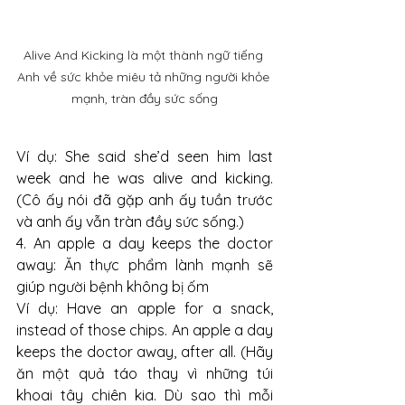
Alive And Kicking là một thành ngữ tiếng 
Anh về sức khỏe miêu tả những người khỏe 
mạnh, tràn đầy sức sống
Ví dụ: She said she’d seen him last 
week and he was alive and kicking. 
(Cô ấy nói đã gặp anh ấy tuần trước 
và anh ấy vẫn tràn đầy sức sống.)
4. An apple a day keeps the doctor 
away: Ăn thực phẩm lành mạnh sẽ 
giúp người bệnh không bị ốm
Ví dụ: Have an apple for a snack, 
instead of those chips. An apple a day 
keeps the doctor away, after all. (Hãy 
ăn một quả táo thay vì những túi 
khoai tây chiên kia. Dù sao thì mỗi 