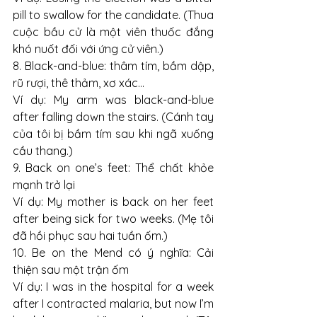
pill to swallow for the candidate. (Thua 
cuộc bầu cử là một viên thuốc đắng 
khó nuốt đối với ứng cử viên.)
8. Black-and-blue: thâm tím, bầm dập, 
rũ rượi, thê thảm, xơ xác…
Ví dụ: My arm was black-and-blue 
after falling down the stairs. (Cánh tay 
của tôi bị bầm tím sau khi ngã xuống 
cầu thang.)
9. Back on one’s feet: Thể chất khỏe 
mạnh trở lại
Ví dụ: My mother is back on her feet 
after being sick for two weeks. (Mẹ tôi 
đã hồi phục sau hai tuần ốm.)
10. Be on the Mend có ý nghĩa: Cải 
thiện sau một trận ốm
Ví dụ: I was in the hospital for a week 
after I contracted malaria, but now I’m 