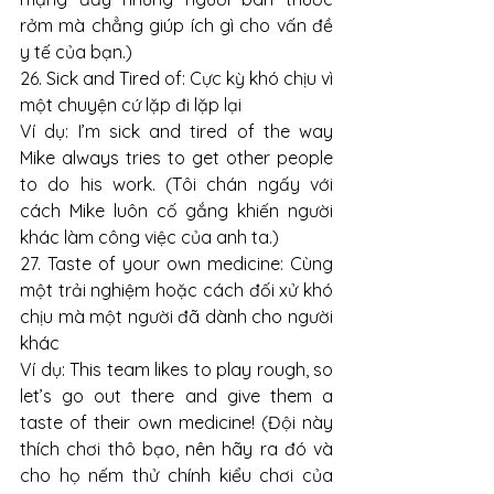
rởm mà chẳng giúp ích gì cho vấn đề 
y tế của bạn.)
26. Sick and Tired of: Cực kỳ khó chịu vì 
một chuyện cứ lặp đi lặp lại
Ví dụ: I’m sick and tired of the way 
Mike always tries to get other people 
to do his work. (Tôi chán ngấy với 
cách Mike luôn cố gắng khiến người 
khác làm công việc của anh ta.)
27. Taste of your own medicine: Cùng 
một trải nghiệm hoặc cách đối xử khó 
chịu mà một người đã dành cho người 
khác
Ví dụ: This team likes to play rough, so 
let’s go out there and give them a 
taste of their own medicine! (Đội này 
thích chơi thô bạo, nên hãy ra đó và 
cho họ nếm thử chính kiểu chơi của 