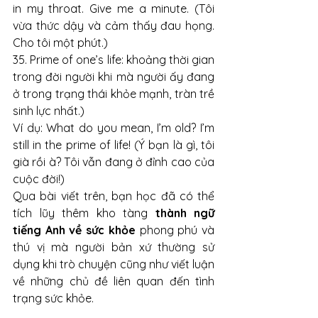
in my throat. Give me a minute. (Tôi 
vừa thức dậy và cảm thấy đau họng. 
Cho tôi một phút.)
35. Prime of one’s life: khoảng thời gian 
trong đời người khi mà người ấy đang 
ở trong trạng thái khỏe mạnh, tràn trề 
sinh lực nhất.) 
Ví dụ: What do you mean, I’m old? I’m 
still in the prime of life! (Ý bạn là gì, tôi 
già rồi à? Tôi vẫn đang ở đỉnh cao của 
cuộc đời!)
Qua bài viết trên, bạn học đã có thể 
tích lũy thêm kho tàng 
thành ngữ 
tiếng Anh về sức khỏe
 phong phú và 
thú vị mà người bản xứ thường sử 
dụng khi trò chuyện cũng như viết luận 
về những chủ đề liên quan đến tình 
trạng sức khỏe. 