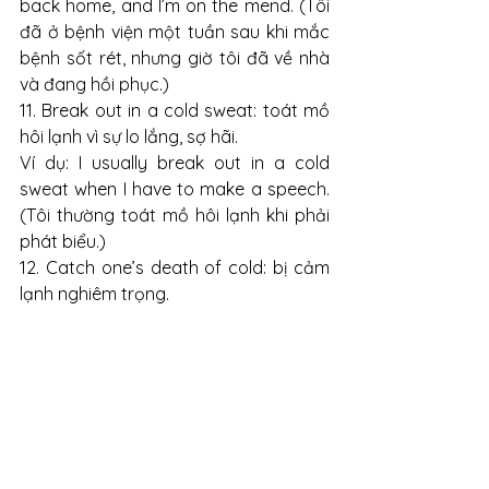
back home, and I’m on the mend. (Tôi 
đã ở bệnh viện một tuần sau khi mắc 
bệnh sốt rét, nhưng giờ tôi đã về nhà 
và đang hồi phục.)
11. Break out in a cold sweat: toát mồ 
hôi lạnh vì sự lo lắng, sợ hãi.
Ví dụ: I usually break out in a cold 
sweat when I have to make a speech. 
(Tôi thường toát mồ hôi lạnh khi phải 
phát biểu.)
12. Catch one’s death of cold: bị cảm 
lạnh nghiêm trọng.