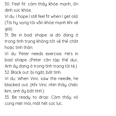
30. Feel fit: cảm thấy khỏe mạnh, ổn 
định sức khỏe.
Ví dụ: I hope I still feel fit when I get old. 
(Tôi hy vọng tôi vẫn khỏe mạnh khi về 
già).
31. Be in bad shape: ai đó đang ở 
trong tình trạng không tốt về thể chất 
hoặc tinh thần.
Ví dụ: Peter needs exercise. He’s in 
bad shape. (Peter cần tập thể dục. 
Anh ấy đang ở trong tình trạng tồi tệ.)
32. Black out: bị ngất, bất tỉnh.
Ví dụ: When Vinc saw the needle, he 
blacked out. (Khi Vinc nhìn thấy chiếc 
kim, anh ấy bất tỉnh.)
33. Be ready to drop: Cảm thấy vô 
cùng mệt mỏi, mất hết sức lực.