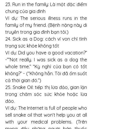
23. Run in the family: Là một đặc điểm 
chung của gia đình
Ví dụ: The serious illness runs in the 
family of my friend. (Bệnh nặng này di 
truyền trong gia đình bạn tôi.)
24. Sick as a Dog: cách ví von chỉ tình 
trạng sức khỏe không tốt
Ví dụ: Did you have a good vacation?” 
-””Not really. I was sick as a dog the 
whole time.” “Kỳ nghỉ của bạn có tốt 
không?” - (“Không hẳn. Tôi đã ốm suốt 
cả thời gian đó.”)
25. Snake Oil: tiếp thị lừa đảo, gian lận 
trong chăm sóc sức khỏe hoặc lừa 
đảo.
Ví dụ: The Internet is full of people who 
sell snake oil that won’t help you at all 
with your medical problems. (Trên 
mạng đầy những người bán thuốc 