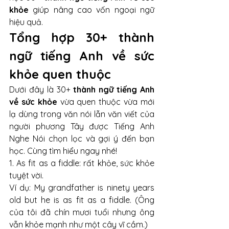
khỏe
 giúp nâng cao vốn ngoại ngữ 
hiệu quả. 
Tổng hợp 30+ thành 
ngữ tiếng Anh về sức 
khỏe quen thuộc
Dưới đây là 30+ 
thành ngữ tiếng Anh 
về sức khỏe
 vừa quen thuộc vừa mới 
lạ dùng trong văn nói lẫn văn viết của 
người phương Tây được Tiếng Anh 
Nghe Nói chọn lọc và gợi ý đến bạn 
học. Cùng tìm hiểu ngay nhé!
1. As fit as a fiddle: rất khỏe, sức khỏe 
tuyệt vời.
Ví dụ: My grandfather is ninety years 
old but he is as fit as a fiddle. (Ông 
của tôi đã chín mươi tuổi nhưng ông 
vẫn khỏe mạnh như một cây vĩ cầm.)