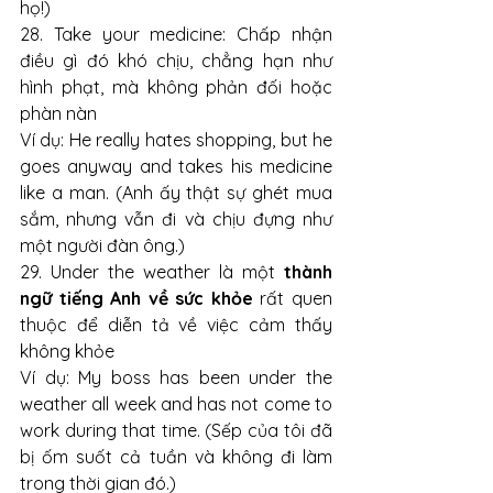
họ!)
28. Take your medicine: Chấp nhận 
điều gì đó khó chịu, chẳng hạn như 
hình phạt, mà không phản đối hoặc 
phàn nàn
Ví dụ: He really hates shopping, but he 
goes anyway and takes his medicine 
like a man. (Anh ấy thật sự ghét mua 
sắm, nhưng vẫn đi và chịu đựng như 
một người đàn ông.)
29. Under the weather là một 
thành 
ngữ tiếng Anh về sức khỏe 
rất quen 
thuộc để diễn tả về việc cảm thấy 
không khỏe
Ví dụ: My boss has been under the 
weather all week and has not come to 
work during that time. (Sếp của tôi đã 
bị ốm suốt cả tuần và không đi làm 
trong thời gian đó.)