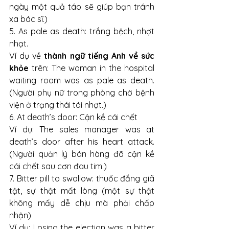
ngày một quả táo sẽ giúp bạn tránh 
xa bác sĩ.) 
5. As pale as death: trắng bệch, nhợt 
nhạt.
Ví dụ về 
thành ngữ tiếng Anh về sức 
khỏe
 trên: The woman in the hospital 
waiting room was as pale as death. 
(Người phụ nữ trong phòng chờ bệnh 
viện ở trạng thái tái nhợt.)
6. At death’s door: Cận kề cái chết
Ví dụ: The sales manager was at 
death’s door after his heart attack. 
(Người quản lý bán hàng đã cận kề 
cái chết sau cơn đau tim.)
7. Bitter pill to swallow: thuốc đắng giã 
tật, sự thật mất lòng (một sự thật 
không mấy dễ chịu mà phải chấp 
nhận)
Ví dụ: Losing the election was a bitter 