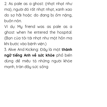
2. As pale as a ghost: (nhợt nhạt như 
ma), người đó rất nhợt nhạt, xanh xao 
do sợ hãi hoặc do đang bị ốm nặng, 
buồn nôn.
Ví dụ: My friend was as pale as a 
ghost when he entered the hospital. 
(Bạn của tôi tái nhợt như một hồn ma 
khi bước vào bệnh viện.)
3. Alive And Kicking: Đây là một
 thành 
ngữ tiếng Anh về sức khỏe
 phổ biến 
dùng để miêu tả những người khỏe 
mạnh, tràn đầy sức sống