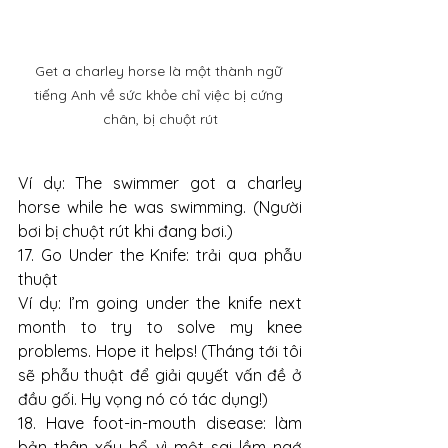
Get a charley horse là một thành ngữ 
tiếng Anh về sức khỏe chỉ việc bị cứng 
chân, bị chuột rút
Ví dụ: The swimmer got a charley 
horse while he was swimming. (Người 
bơi bị chuột rút khi đang bơi.)
17. Go Under the Knife: trải qua phẫu 
thuật
Ví dụ: I’m going under the knife next 
month to try to solve my knee 
problems. Hope it helps! (Tháng tới tôi 
sẽ phẫu thuật để giải quyết vấn đề ở 
đầu gối. Hy vọng nó có tác dụng!)
18. Have foot-in-mouth disease: làm 
bản thân xấu hổ vì một sai lầm ngớ 