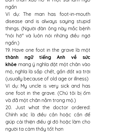
ngẩn
Ví dụ: The man has foot-in-mouth 
disease and is always saying stupid 
things. (Người đàn ông này mắc bệnh 
"nói hớ" và luôn nói những điều ngớ 
ngẩn.)
19. Have one foot in the grave là một 
thành ngữ tiếng Anh về sức 
khỏe
 mang ý nghĩa đặt một chân vào 
mộ, nghĩa là sắp chết, gần đất xa trời 
(usually because of old age or illness)
Ví dụ: My uncle is very sick and has 
one foot in the grave. (Chú tôi bị ốm 
và đã một chân nằm trong mộ.)
20. Just what the doctor ordered: 
Chính xác là điều cần hoặc cần để 
giúp cải thiện điều gì đó hoặc làm cho 
người ta cảm thấy tốt hơn