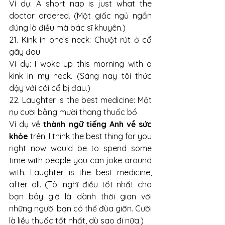
Ví dụ: A short nap is just what the 
doctor ordered. (Một giấc ngủ ngắn 
đúng là điều mà bác sĩ khuyên.)
21. Kink in one’s neck: Chuột rút ở cổ 
gây đau
Ví dụ: I woke up this morning with a 
kink in my neck. (Sáng nay tôi thức 
dậy với cái cổ bị đau.)
22. Laughter is the best medicine: Một 
nụ cười bằng mười thang thuốc bổ
Ví dụ về 
thành ngữ tiếng Anh về sức 
khỏe
 trên: I think the best thing for you 
right now would be to spend some 
time with people you can joke around 
with. Laughter is the best medicine, 
after all. (Tôi nghĩ điều tốt nhất cho 
bạn bây giờ là dành thời gian với 
những người bạn có thể đùa giỡn. Cười 
là liều thuốc tốt nhất, dù sao đi nữa.)