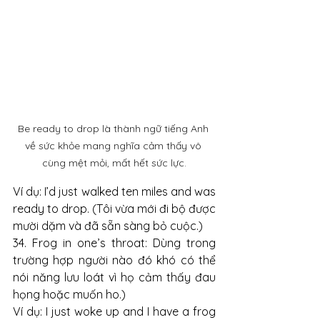
Be ready to drop là thành ngữ tiếng Anh 
về sức khỏe mang nghĩa cảm thấy vô 
cùng mệt mỏi, mất hết sức lực.
Ví dụ: I’d just walked ten miles and was 
ready to drop. (Tôi vừa mới đi bộ được 
mười dặm và đã sẵn sàng bỏ cuộc.)
34. Frog in one’s throat: Dùng trong 
trường hợp người nào đó khó có thể 
nói năng lưu loát vì họ cảm thấy đau 
họng hoặc muốn ho.)
Ví dụ: I just woke up and I have a frog 