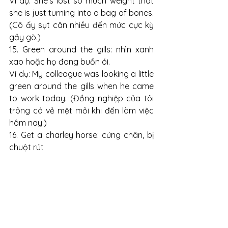
Ví dụ: She’s lost so much weight that 
she is just turning into a bag of bones. 
(Cô ấy sụt cân nhiều đến mức cực kỳ 
gầy gò.)
15. Green around the gills: nhìn xanh 
xao hoặc họ đang buồn ói.
Ví dụ: My colleague was looking a little 
green around the gills when he came 
to work today. (Đồng nghiệp của tôi 
trông có vẻ mệt mỏi khi đến làm việc 
hôm nay.)
16. Get a charley horse: cứng chân, bị 
chuột rút