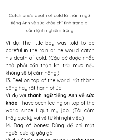
Catch one’s death of cold là thành ngữ 
tiếng Anh về sức khỏe chỉ tình trạng bị 
cảm lạnh nghiêm trọng.
Ví dụ: The little boy was told to be 
careful in the rain or he would catch 
his death of cold. (Cậu bé được nhắc 
nhở phải cẩn thận khi trời mưa nếu 
không sẽ bị cảm nặng.)
13. Feel on top of the world: rất thành 
công hay rất hạnh phúc
Ví dụ với 
thành ngữ tiếng Anh về sức 
khỏe
: I have been feeling on top of the 
world since I quit my job. (Tôi cảm 
thấy cực kỳ vui vẻ từ khi nghỉ việc.)
14. Bag of bones: Dùng để chỉ một 
người cực kỳ gầy gò.