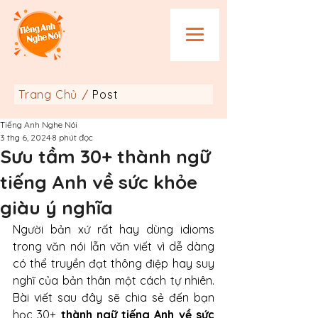
Trang Chủ
Post
/
Tiếng Anh Nghe Nói
3 thg 6, 2024
8 phút đọc
Sưu tầm 30+ thành ngữ
tiếng Anh về sức khỏe
giàu ý nghĩa
Người bản xứ rất hay dùng idioms 
trong văn nói lẫn văn viết vì dễ dàng 
có thể truyền đạt thông điệp hay suy 
nghĩ của bản thân một cách tự nhiên. 
Bài viết sau đây sẽ chia sẻ đến bạn 
học 30+ 
thành ngữ tiếng Anh về sức 