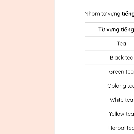
Nhóm từ vựng 
tiến
Từ vựng tiếng
Tea
Black tea
Green tea
Oolong te
White tea
Yellow tea
Herbal te