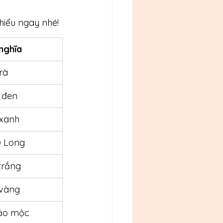
 hiểu ngay nhé!
nghĩa 
rà
 đen
 xanh
Ô Long
trắng
 vàng
hảo mộc