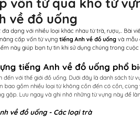
p vốn từ qua kho từ vự
nh về đồ uống
đa dạng với nhiều loại khác nhau từ trà, rượu,... Bài vi
nâng cấp vốn từ vựng
 tiếng Anh về đồ uống
 và mẫu 
iểm này giúp bạn tự tin khi sử dụng chúng trong cuộc
vựng tiếng Anh về đồ uống phổ b
ến với thế giới đồ uống. Dưới đây là danh sách từ v
n bao gồm nhiều loại từ không cồn đến có cồn, cùng vớ
g gặp. Lưu ngay và ghi nhớ những từ vựng này để l
!
nh về đồ uống - Các loại trà