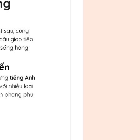
ng
ết sau, cùng 
câu giao tiếp 
 sống hàng 
iến
ựng 
tiếng Anh 
i nhiều loại 
àm phong phú 