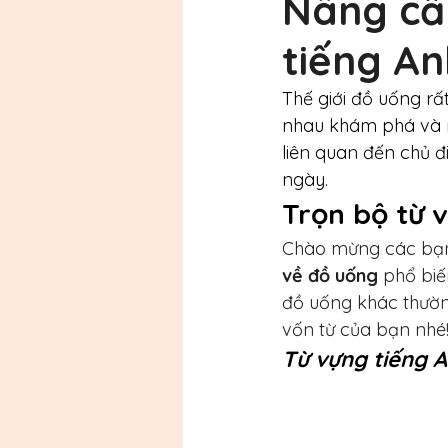
Nâng cấ
tiếng A
Thế giới đồ uống rất 
nhau khám phá và 
liên quan đến chủ đ
ngày. 
Trọn bộ từ 
Chào mừng các bạn đ
về đồ uống
 phổ biế
đồ uống khác thườn
vốn từ của bạn nhé
Từ vựng tiếng A