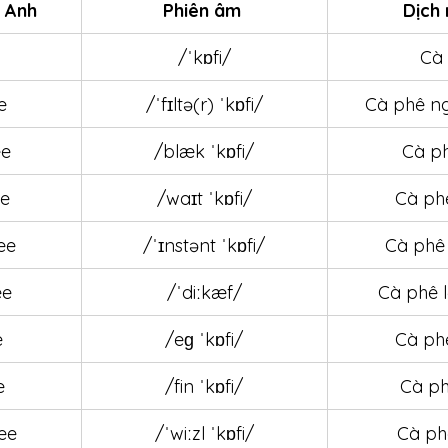
 Anh
Phiên âm 
Dịch 
/ˈkɒfi/
Cà
e
/ˈfɪltə(r) ˈkɒfi/
Cà phê n
ee
/blæk ˈkɒfi/
Cà p
ee
/waɪt ˈkɒfi/
Cà ph
ee
/ˈɪnstənt ˈkɒfi/
Cà phê
ee
/ˈdiːkæf/
Cà phê l
e
/eɡ ˈkɒfi/
Cà ph
e
/fin ˈkɒfi/
Cà ph
ee
/ˈwiːzl ˈkɒfi/
Cà ph