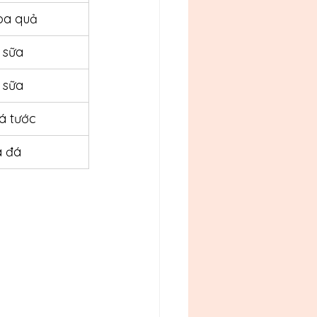
oa quả
 sữa
 sữa
á tước
à đá