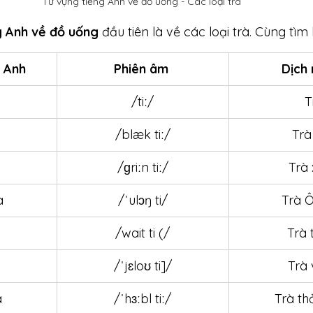
Từ vựng tiếng Anh về đồ uống - Các loại trà 
g Anh về đồ uống
 đầu tiên là về các loại trà. Cùng tìm
 Anh
Phiên âm 
Dịch 
/tiː/
T
/blæk tiː/
Trà
/ɡriːn tiː/
Trà
a
/ˈulɔŋ ti/
Trà 
/wait ti (/
Trà 
/ˈjɛloʊ ti]/
Trà
a
/ˈhɜːbl tiː/
Trà t