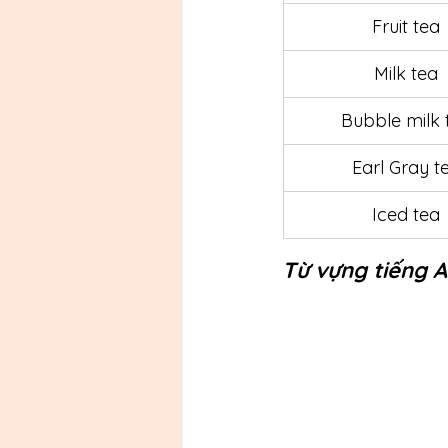
Fruit tea
Milk tea
Bubble milk 
Earl Gray t
Iced tea
Từ vựng tiếng A