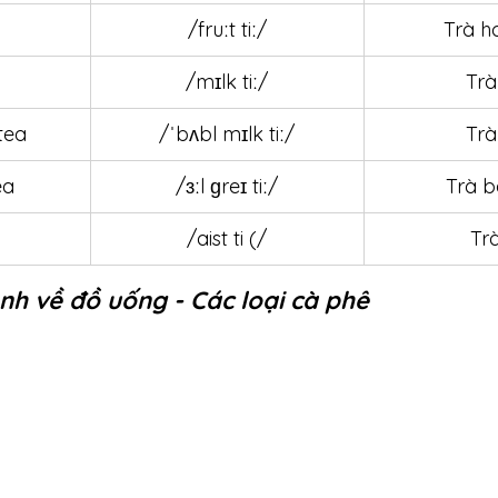
/fruːt tiː/
Trà h
/mɪlk tiː/
Trà
tea
/ˈbʌbl mɪlk tiː/
Trà
ea
/ɜːl ɡreɪ tiː/
Trà b
/aist ti (/
Tr
nh về đồ uống - Các loại cà phê 