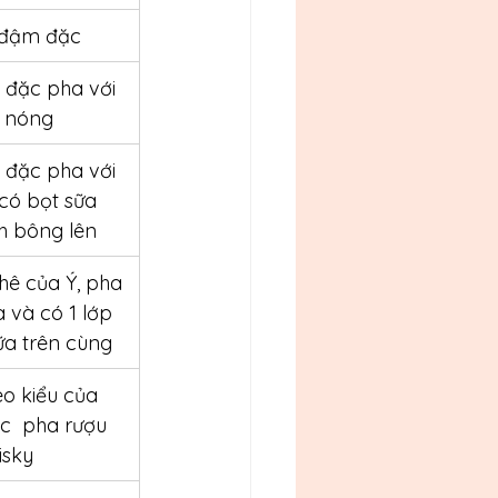
 đậm đặc
đặc pha với 
 nóng
đặc pha với 
có bọt sữa 
h bông lên
hê của Ý, pha 
a và có 1 lớp 
ữa trên cùng
o kiểu của 
c  pha rượu 
isky